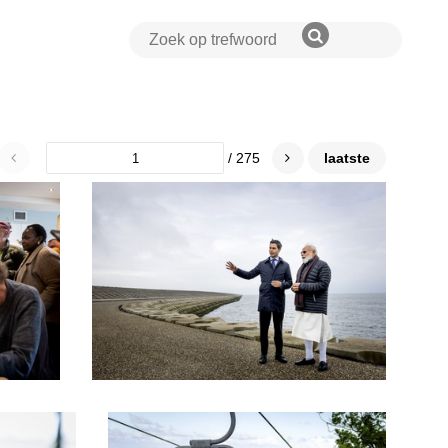
/ 275
laatste