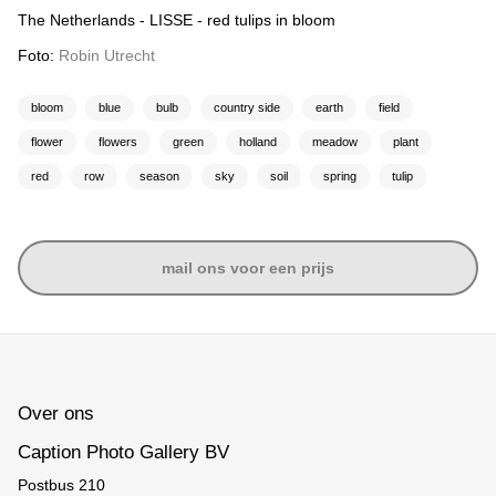
The Netherlands - LISSE - red tulips in bloom
Foto:
Robin Utrecht
bloom
blue
bulb
country side
earth
field
flower
flowers
green
holland
meadow
plant
red
row
season
sky
soil
spring
tulip
mail ons voor een prijs
Over ons
Caption Photo Gallery BV
Postbus 210