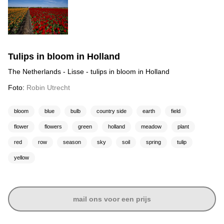
Tulips in bloom in Holland
The Netherlands - Lisse - tulips in bloom in Holland
Foto:
Robin Utrecht
bloom
blue
bulb
country side
earth
field
flower
flowers
green
holland
meadow
plant
red
row
season
sky
soil
spring
tulip
yellow
mail ons voor een prijs