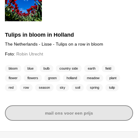
Tulips in bloom in Holland
The Netherlands - Lisse - Tulips on a row in bloom
Foto:
Robin Utrecht
bloom
blue
bulb
country side
earth
field
flower
flowers
green
holland
meadow
plant
red
row
season
sky
soil
spring
tulip
mail ons voor een prijs