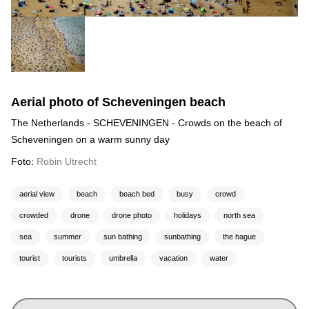
Aerial photo of Scheveningen beach
The Netherlands - SCHEVENINGEN - Crowds on the beach of
Scheveningen on a warm sunny day
Foto:
Robin Utrecht
aerial view
beach
beach bed
busy
crowd
crowded
drone
drone photo
holidays
north sea
sea
summer
sun bathing
sunbathing
the hague
tourist
tourists
umbrella
vacation
water