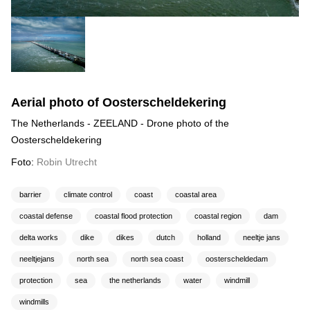
Aerial photo of Oosterscheldekering
The Netherlands - ZEELAND - Drone photo of the
Oosterscheldekering
Foto:
Robin Utrecht
barrier
climate control
coast
coastal area
coastal defense
coastal flood protection
coastal region
dam
delta works
dike
dikes
dutch
holland
neeltje jans
neeltjejans
north sea
north sea coast
oosterscheldedam
protection
sea
the netherlands
water
windmill
windmills