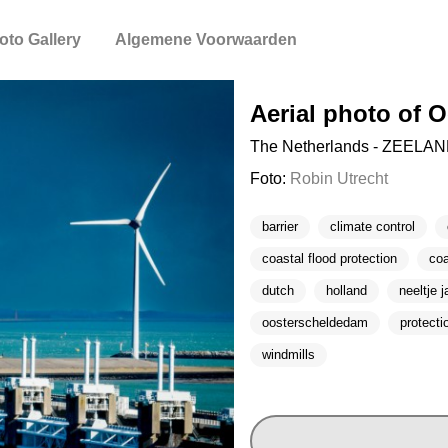
oto Gallery
Algemene Voorwaarden
Aerial photo of 
The Netherlands - ZEELAND
Foto:
Robin Utrecht
barrier
climate control
coastal flood protection
coa
dutch
holland
neeltje 
oosterscheldedam
protecti
windmills