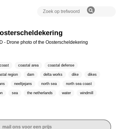
Oosterscheldekering
 - Drone photo of the Oosterscheldekering
coast
coastal area
coastal defense
stal region
dam
delta works
dike
dikes
jans
neeltjejans
north sea
north sea coast
on
sea
the netherlands
water
windmill
mail ons voor een prijs