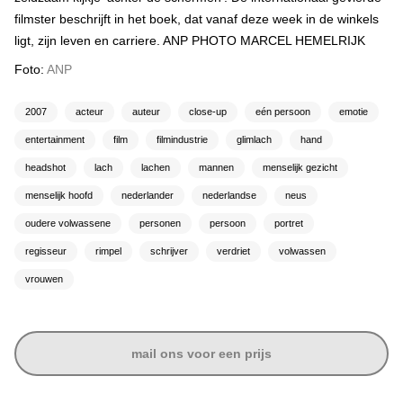
filmster beschrijft in het boek, dat vanaf deze week in de winkels
ligt, zijn leven en carriere. ANP PHOTO MARCEL HEMELRIJK
Foto:
ANP
2007
acteur
auteur
close-up
eén persoon
emotie
entertainment
film
filmindustrie
glimlach
hand
headshot
lach
lachen
mannen
menselijk gezicht
menselijk hoofd
nederlander
nederlandse
neus
oudere volwassene
personen
persoon
portret
regisseur
rimpel
schrijver
verdriet
volwassen
vrouwen
mail ons voor een prijs