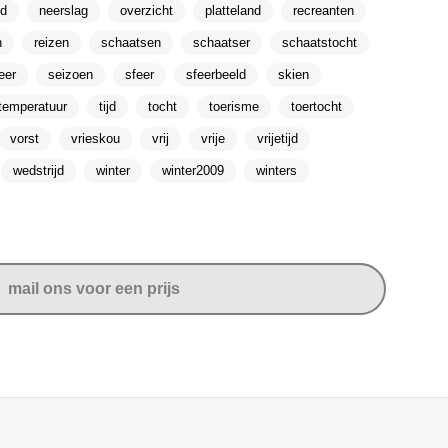
nd
neerslag
overzicht
platteland
recreanten
n
reizen
schaatsen
schaatser
schaatstocht
eer
seizoen
sfeer
sfeerbeeld
skien
temperatuur
tijd
tocht
toerisme
toertocht
vorst
vrieskou
vrij
vrije
vrijetijd
wedstrijd
winter
winter2009
winters
mail ons voor een prijs