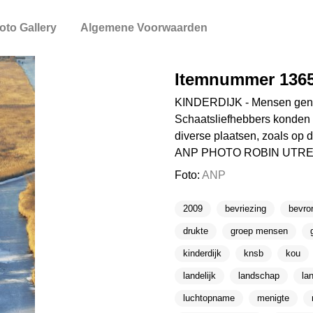
oto Gallery
Algemene Voorwaarden
Itemnummer 136
KINDERDIJK - Mensen geniete
Schaatsliefhebbers konden 
diverse plaatsen, zoals op 
ANP PHOTO ROBIN UTR
Foto:
ANP
2009
bevriezing
bevro
drukte
groep mensen
kinderdijk
knsb
kou
landelijk
landschap
la
luchtopname
menigte