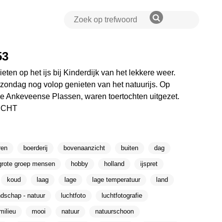
53
n op het ijs bij Kinderdijk van het lekkere weer.
zondag nog volop genieten van het natuurijs. Op
de Ankeveense Plassen, waren toertochten uitgezet.
ECHT
ren
boerderij
bovenaanzicht
buiten
dag
grote groep mensen
hobby
holland
ijspret
koud
laag
lage
lage temperatuur
land
ndschap - natuur
luchtfoto
luchtfotografie
milieu
mooi
natuur
natuurschoon