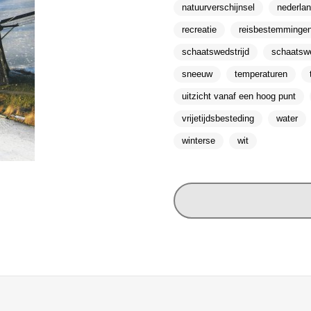
natuurverschijnsel
nederla
recreatie
reisbestemminge
schaatswedstrijd
schaatsw
sneeuw
temperaturen
uitzicht vanaf een hoog punt
vrijetijdsbesteding
water
winterse
wit