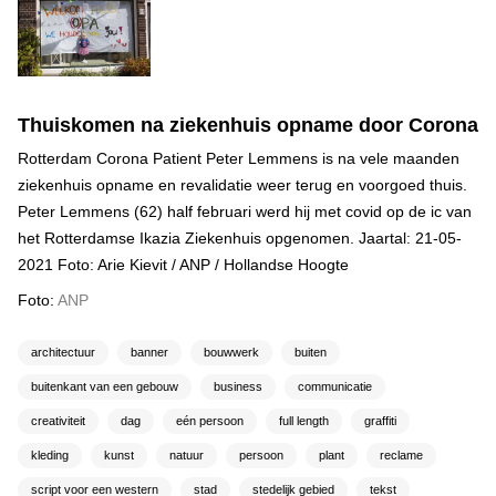
Thuiskomen na ziekenhuis opname door Corona
Rotterdam Corona Patient Peter Lemmens is na vele maanden
ziekenhuis opname en revalidatie weer terug en voorgoed thuis.
Peter Lemmens (62) half februari werd hij met covid op de ic van
het Rotterdamse Ikazia Ziekenhuis opgenomen. Jaartal: 21-05-
2021 Foto: Arie Kievit / ANP / Hollandse Hoogte
Foto:
ANP
architectuur
banner
bouwwerk
buiten
buitenkant van een gebouw
business
communicatie
creativiteit
dag
eén persoon
full length
graffiti
kleding
kunst
natuur
persoon
plant
reclame
script voor een western
stad
stedelijk gebied
tekst