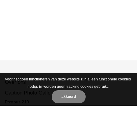
Voor het goed functioneren van deze website zijn alleen functionele cookies
Over ons
nodig. Er worden geen tracking cookies gebruikt.
Caption Photo Gallery BV
akkoord
Postbus 210
2501 CE Den Haag
Nederland
06-19336079