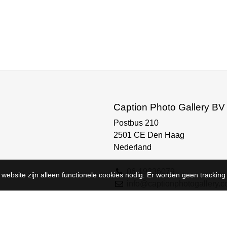
Caption Photo Gallery BV
Postbus 210
2501 CE Den Haag
Nederland
06-19336079
website zijn alleen functionele cookies nodig. Er worden geen tracking 
info@captionphotogallery.