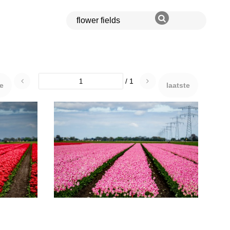
/ 1
te
laatste