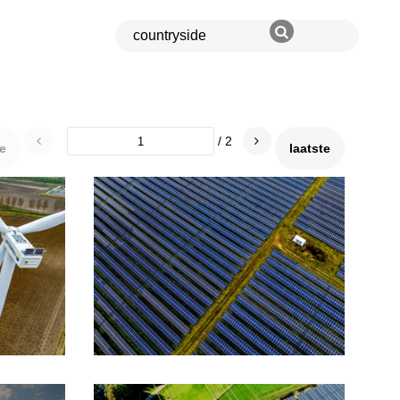
/ 2
te
laatste