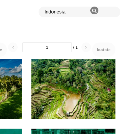
/ 1
te
laatste